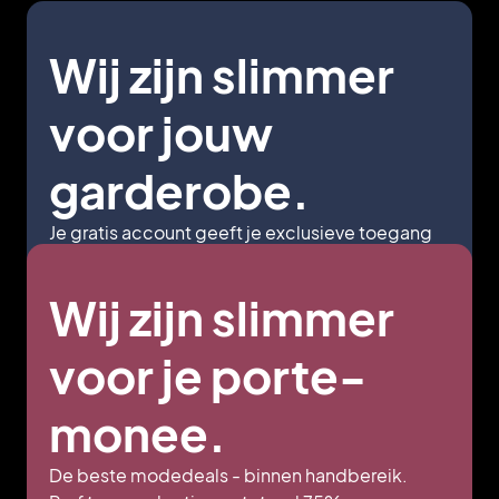
Wij zijn slimmer
voor jouw
garderobe.
Je gratis account geeft je exclusieve toegang
tot de ontwerplabels en cultmerken waar je
echt naar op zoek bent - allemaal in één app.
Wij zijn slimmer
Buiten het seizoen betekent niet uit de mode.
voor je porte-
monee.
De beste modedeals - binnen handbereik.